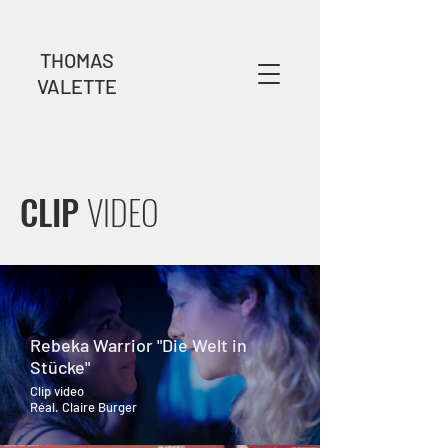
THOMAS
VALETTE
CLIP
VIDEO
Rebeka Warrior "Die Welt in
Stücke"
Clip video
Réal. Claire Burger