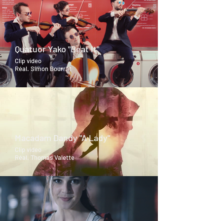
Quatuor Yako "Beat It"
Clip video
Réal. Simon Bourrat
Macadam Dandy "A Lady"
Clip video
Réal. Thomas Valette