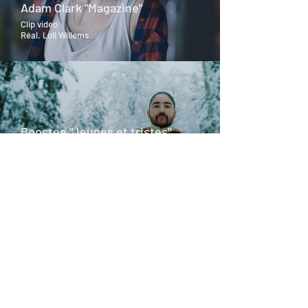
Adam Clark "Magazine"
Clip video
Réal. Loll Willems
Boostee "Jeunes et tristes"
Clip video
Réal. Yoann Luis / Block 8 Production
Boostee "Plaine Lune"
Clip video
Réal. Joris Favraud / Block 8 Production