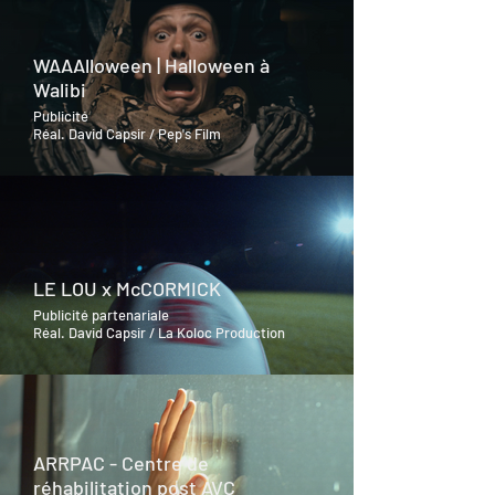
WAAAlloween | Halloween à
Walibi
Publicité
Réal. David Capsir / Pep's Film
LE LOU x McCORMICK
Publicité partenariale
Réal. David Capsir / La Koloc Production
ARRPAC - Centre de
réhabilitation post AVC