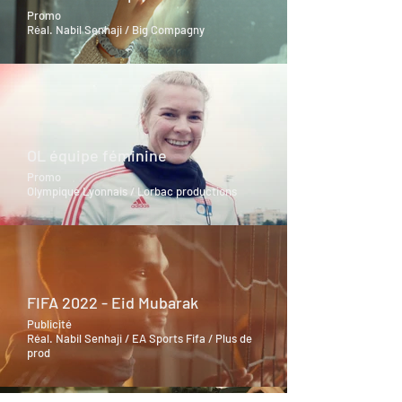
Promo
Réal. Nabil Senhaji / Big Compagny
OL équipe féminine
Promo
Olympique Lyonnais / Lorbac productions
FIFA 2022 - Eid Mubarak
Publicité
Réal. Nabil Senhaji / EA Sports Fifa / Plus de
prod