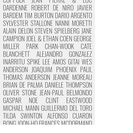
DARDENNE ROBERT DE NIRO JAVIER
BARDEM TIM BURTON DARIO ARGENTO
SYLVESTER STALLONE NANNI MORETTI
ALAIN DELON STEVEN SPIELBERG JANE
CAMPION JOEL & ETHAN COEN GEORGE
MILLER PARK CHAN-WOOK CATE
BLANCHETT ALEJANDRO GONZALEZ
INARRITU SPIKE LEE AMOS GITAI WES
ANDERSON JOAQUIM PHOENIX PAUL
THOMAS ANDERSON JEANNE MOREAU
BRIAN DE PALMA DANIELE THOMPSON
OLIVER STONE JEAN-PAUL BELMONDO
GASPAR NOE CLINT EASTWOOD
MICHAEL MANN
GUILLERMO DEL TORO
TILDA SWINTON ALFONSO CUARON
BONG JOON-HO FRANCES MCDORMAND
MICHAEL CIMINO ISABELLE HUPPERT